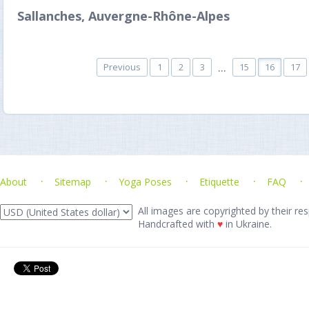
Sallanches, Auvergne-Rhône-Alpes
...
Previous
1
2
3
15
16
17
About
Sitemap
Yoga Poses
Etiquette
FAQ
All images are copyrighted by their res
Handcrafted with
♥
in Ukraine.