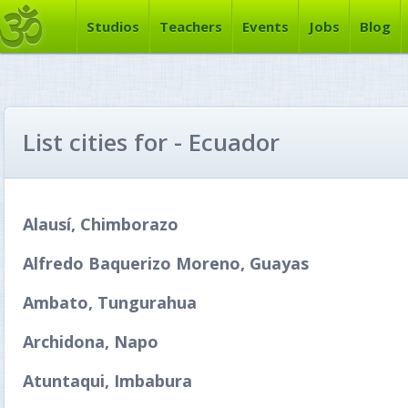
Studios
Teachers
Events
Jobs
Blog
List cities for - Ecuador
Alausí, Chimborazo
Alfredo Baquerizo Moreno, Guayas
Ambato, Tungurahua
Archidona, Napo
Atuntaqui, Imbabura