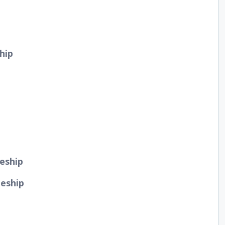
hip
eship
deship