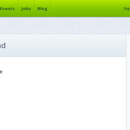
Events
Jobs
Blog
Sig
nd
e