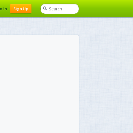
n In
Sign Up